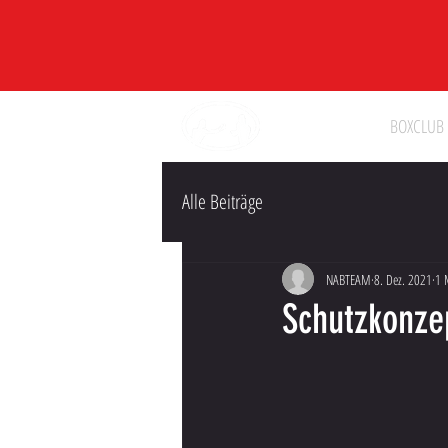
BOXCLUB
Alle Beiträge
NABTEAM
8. Dez. 2021
1 
Schutzkonze