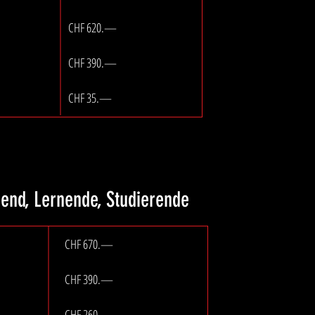
CHF 620.—
CHF 390.—
CHF 35.—
gend, Lernende, Studierende
CHF 670.—
CHF 390.—
CHF 260.—