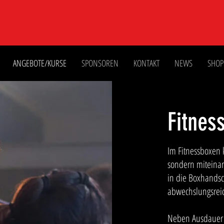
ANGEBOTE/KURSE
SPONSOREN
KONTAKT
NEWS
SHOP
Fitnes
Im Fitnessboxen 
sondern miteinan
in die Boxhandsc
abwechslungsreic
Neben Ausdauer u