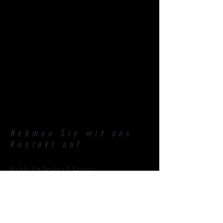
Nehmen Sie mit uns
Kontakt auf
Noble Art Boxing & Fitness
Rheinstrasse 41
4402 Frenkendorf