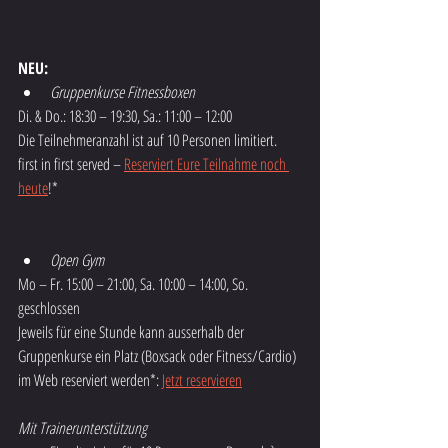
NEU:
Gruppenkurse Fitnessboxen
Di. & Do.: 18:30 – 19:30, Sa.: 11:00 – 12:00
Die Teilnehmeranzahl ist auf 10 Personen limitiert.
first in first served – 
Reserviert Eure Teilnahme noch 
heute
!*
Open Gym
Mo – Fr. 15:00 – 21:00, Sa. 10:00 – 14:00, So. 
geschlossen
Jeweils für eine Stunde kann ausserhalb der 
Gruppenkurse ein Platz (Boxsack oder Fitness/Cardio) 
im Web reserviert werden*: 
Jetzt reservieren
Mit Trainerunterstützung