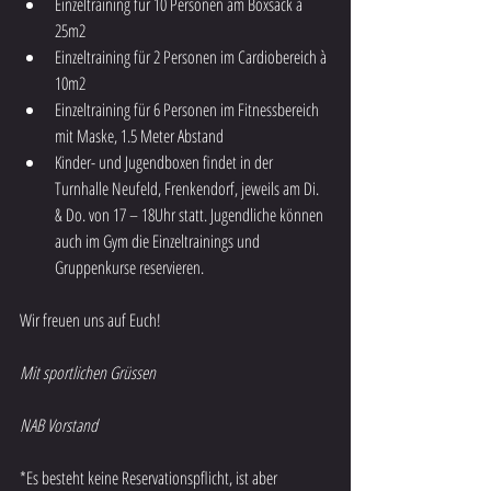
Einzeltraining für 10 Personen am Boxsack à 
25m2
Einzeltraining für 2 Personen im Cardiobereich à 
10m2
Einzeltraining für 6 Personen im Fitnessbereich 
mit Maske, 1.5 Meter Abstand
Kinder- und Jugendboxen findet in der 
Turnhalle Neufeld, Frenkendorf, jeweils am Di. 
& Do. von 17 – 18Uhr statt. Jugendliche können 
auch im Gym die Einzeltrainings und 
Gruppenkurse reservieren.
Wir freuen uns auf Euch!
Mit sportlichen Grüssen
NAB Vorstand
*Es besteht keine Reservationspflicht, ist aber 